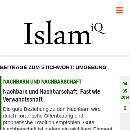
POLITIK
GESELLSCHAFT
STARTSEITE
FEUILLETON
BEITRÄGE ZUM STICHWORT: UMGEBUNG
RECHT
NACHBARN UND NACHBARSCHAFT
04
DEBATTE
Nachbarn und Nachbarschaft: Fast wie
05
2014
Verwandtschaft
PANORAMA
0
Die gute Beziehung zu den Nachbarn wird
durch koranische Offenbarung und
prophetische Tradition empfohlen. Gute
Nachbarschaft ist zudem ein wichtiges Element