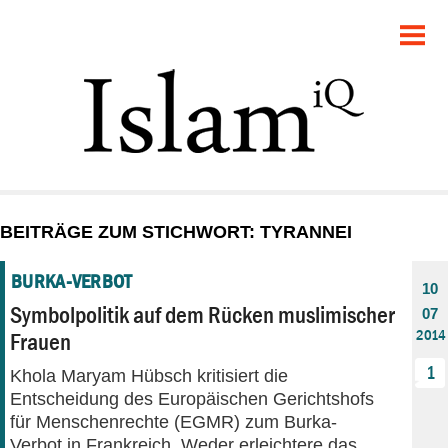
POLITIK
GESELLSCHAFT
STARTSEITE
FEUILLETON
BEITRÄGE ZUM STICHWORT: TYRANNEI
RECHT
BURKA-VERBOT
10
DEBATTE
Symbolpolitik auf dem Rücken muslimischer
07
2014
Frauen
PANORAMA
1
Khola Maryam Hübsch kritisiert die
Entscheidung des Europäischen Gerichtshofs
für Menschenrechte (EGMR) zum Burka-
Verbot in Frankreich. Weder erleichtere das