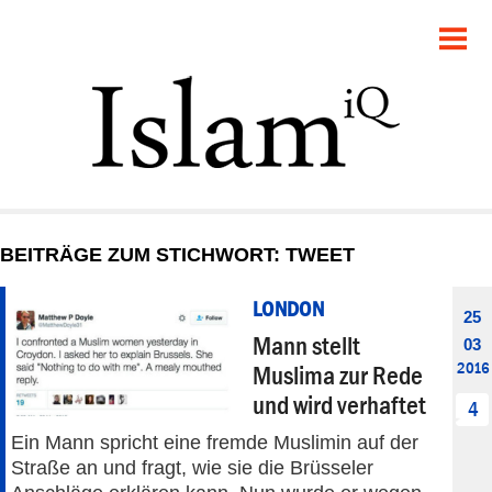
POLITIK
GESELLSCHAFT
STARTSEITE
FEUILLETON
BEITRÄGE ZUM STICHWORT: TWEET
RECHT
LONDON
25
DEBATTE
Mann stellt
03
2016
Muslima zur Rede
PANORAMA
und wird verhaftet
4
Ein Mann spricht eine fremde Muslimin auf der
Straße an und fragt, wie sie die Brüsseler