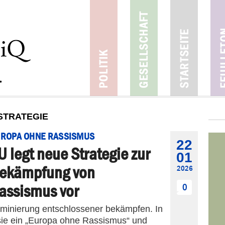
STRATEGIE
ROPA OHNE RASSISMUS
22
U legt neue Strategie zur
01
ekämpfung von
2026
assismus vor
0
iminierung entschlossener bekämpfen. In
 sie ein „Europa ohne Rassismus“ und