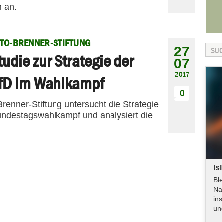
 an.
TO-BRENNER-STIFTUNG
27
tudie zur Strategie der
07
2017
fD im Wahlkampf
0
Brenner-Stiftung untersucht die Strategie
Bundestagswahlkampf und analysiert die
.
Is
Bl
Na
in
un