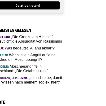
Jetzt beitreten!
MEISTEN GELESEN
„Die Grenze am Himmel“
GEFRAGT
eutlicht die Absurdität von Rassismus
Was bedeutet "Allahu akbar“?
SAR
Wann ist ein Angriff auf eine
ENTAR
hee ein Moscheeangriff?
Moscheeangriffe in
DEILIG
schland: „Die Gefahr ist real“
„Ich schreibe, damit
CHLAND, DEINE UMMA!
 Wissen nach meinem Tod existiert“
OTE