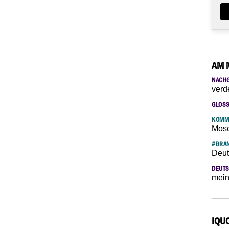
AM 
NACH
verd
GLOS
KOMM
Mosc
#BRAN
Deut
DEUTS
mein
IQU