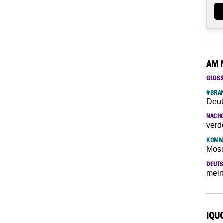
AM 
GLOS
#BRAN
Deut
NACH
verd
KOMM
Mosc
DEUTS
mein
IQU