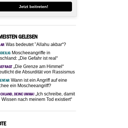
Jetzt beitreten!
MEISTEN GELESEN
Was bedeutet "Allahu akbar“?
SAR
Moscheeangriffe in
DEILIG
schland: „Die Gefahr ist real“
„Die Grenze am Himmel“
GEFRAGT
eutlicht die Absurdität von Rassismus
Wann ist ein Angriff auf eine
ENTAR
hee ein Moscheeangriff?
„Ich schreibe, damit
CHLAND, DEINE UMMA!
 Wissen nach meinem Tod existiert“
OTE