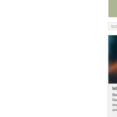
Is
Bl
Na
in
un