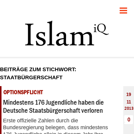
POLITIK
GESELLSCHAFT
STARTSEITE
FEUILLETON
BEITRÄGE ZUM STICHWORT:
RECHT
STAATBÜRGERSCHAFT
DEBATTE
OPTIONSPFLICHT
19
Mindestens 176 Jugendliche haben die
11
PANORAMA
2013
Deutsche Staatsbürgerschaft verloren
0
Erste offizielle Zahlen durch die
Bundesregierung belegen, dass mindestens