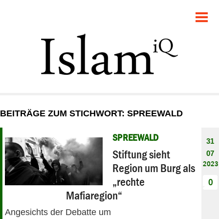
POLITIK
GESELLSCHAFT
STARTSEITE
FEUILLETON
BEITRÄGE ZUM STICHWORT: SPREEWALD
RECHT
SPREEWALD
31
DEBATTE
Stiftung sieht
07
2023
Region um Burg als
PANORAMA
„rechte
0
Mafiaregion“
Angesichts der Debatte um