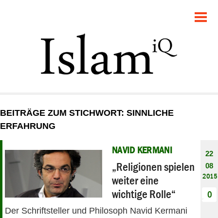
POLITIK
GESELLSCHAFT
STARTSEITE
FEUILLETON
BEITRÄGE ZUM STICHWORT: SINNLICHE
RECHT
ERFAHRUNG
DEBATTE
NAVID KERMANI
22
„Religionen spielen
08
PANORAMA
2015
weiter eine
wichtige Rolle“
0
Der Schriftsteller und Philosoph Navid Kermani