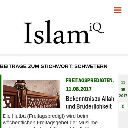
POLITIK
GESELLSCHAFT
STARTSEITE
FEUILLETON
BEITRÄGE ZUM STICHWORT: SCHWETERN
RECHT
FREITAGSPREDIGTEN,
11
DEBATTE
11.08.2017
08
2017
Bekenntnis zu Allah
PANORAMA
und Brüderlichkeit
0
Die Hutba (Freitagspredigt) wird beim
wöchentlichen Freitagsgebet der Muslime