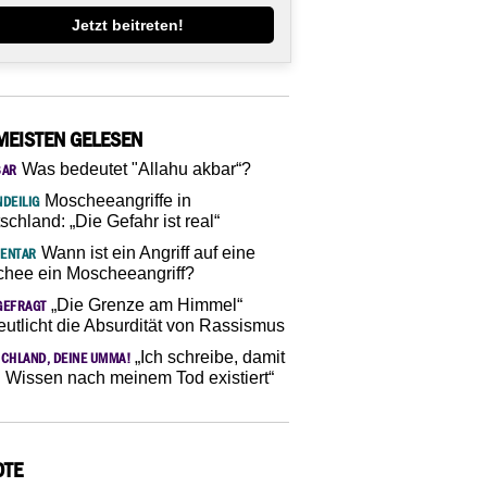
Jetzt beitreten!
MEISTEN GELESEN
Was bedeutet "Allahu akbar“?
SAR
Moscheeangriffe in
DEILIG
schland: „Die Gefahr ist real“
Wann ist ein Angriff auf eine
ENTAR
hee ein Moscheeangriff?
„Die Grenze am Himmel“
GEFRAGT
eutlicht die Absurdität von Rassismus
„Ich schreibe, damit
CHLAND, DEINE UMMA!
 Wissen nach meinem Tod existiert“
OTE