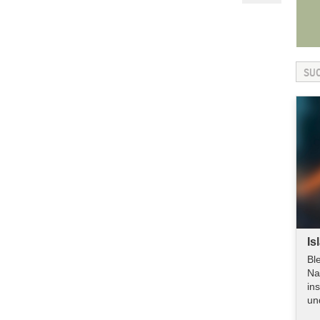
Is
Bl
Na
in
un