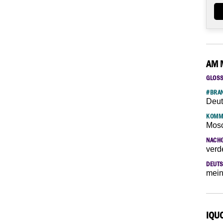
AM 
GLOS
#BRAN
Deut
KOMM
Mosc
NACH
verd
DEUTS
mein
IQU