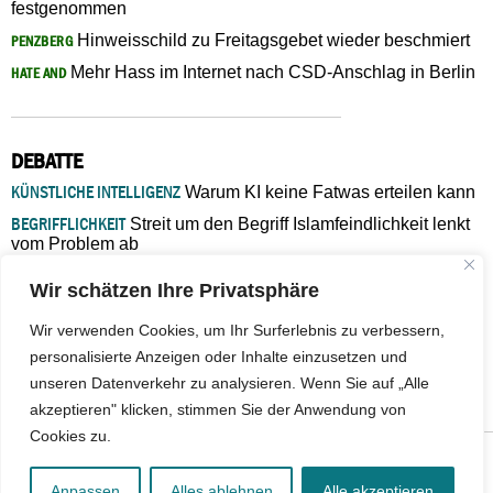
festgenommen
Hinweisschild zu Freitagsgebet wieder beschmiert
PENZBERG
Mehr Hass im Internet nach CSD-Anschlag in Berlin
HATE AND
DEBATTE
KÜNSTLICHE INTELLIGENZ
Warum KI keine Fatwas erteilen kann
BEGRIFFLICHKEIT
Streit um den Begriff Islamfeindlichkeit lenkt
vom Problem ab
MARŠ MIRA
„In Bosnien endet der Weg, doch die
Wir schätzen Ihre Privatsphäre
Verantwortung bleibt“
ISLAMISCHE FAKULTÄT IN MÜNSTER
Eine kritische Schwelle für
Wir verwenden Cookies, um Ihr Surferlebnis zu verbessern,
die deutsche Religionspolitik
personalisierte Anzeigen oder Inhalte einzusetzen und
GASTBEITRAG
Warum die muslimische Welt eine neue
unseren Datenverkehr zu analysieren. Wenn Sie auf „Alle
Soziologie braucht
akzeptieren" klicken, stimmen Sie der Anwendung von
Cookies zu.
© 2026 - IslamiQ. Alle Rechte vorbehalten.
Anpassen
Alles ablehnen
Alle akzeptieren
Kontakt
|
Impressum
|
Barrierefreiheit
|
Jobs
|
Netiquette
|
Mediadaten
|