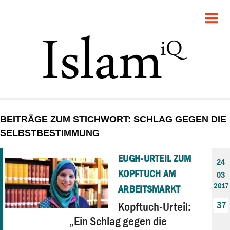
POLITIK
GESELLSCHAFT
STARTSEITE
FEUILLETON
BEITRÄGE ZUM STICHWORT: SCHLAG GEGEN DIE
RECHT
SELBSTBESTIMMUNG
DEBATTE
EUGH-URTEIL ZUM
24
KOPFTUCH AM
03
PANORAMA
2017
ARBEITSMARKT
Kopftuch-Urteil:
37
„Ein Schlag gegen die