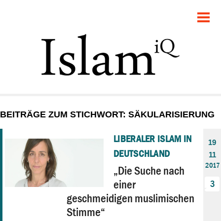
POLITIK
GESELLSCHAFT
STARTSEITE
FEUILLETON
BEITRÄGE ZUM STICHWORT: SÄKULARISIERUNG
RECHT
LIBERALER ISLAM IN
19
DEBATTE
DEUTSCHLAND
11
2017
„Die Suche nach
PANORAMA
einer
3
geschmeidigen muslimischen
Stimme“