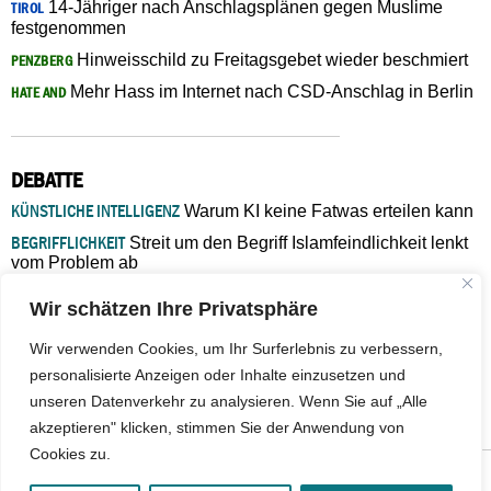
14-Jähriger nach Anschlagsplänen gegen Muslime
TIROL
festgenommen
Hinweisschild zu Freitagsgebet wieder beschmiert
PENZBERG
Mehr Hass im Internet nach CSD-Anschlag in Berlin
HATE AND
DEBATTE
KÜNSTLICHE INTELLIGENZ
Warum KI keine Fatwas erteilen kann
BEGRIFFLICHKEIT
Streit um den Begriff Islamfeindlichkeit lenkt
vom Problem ab
MARŠ MIRA
„In Bosnien endet der Weg, doch die
Wir schätzen Ihre Privatsphäre
Verantwortung bleibt“
ISLAMISCHE FAKULTÄT IN MÜNSTER
Eine kritische Schwelle für
Wir verwenden Cookies, um Ihr Surferlebnis zu verbessern,
die deutsche Religionspolitik
personalisierte Anzeigen oder Inhalte einzusetzen und
GASTBEITRAG
Warum die muslimische Welt eine neue
unseren Datenverkehr zu analysieren. Wenn Sie auf „Alle
Soziologie braucht
akzeptieren" klicken, stimmen Sie der Anwendung von
Cookies zu.
© 2026 - IslamiQ. Alle Rechte vorbehalten.