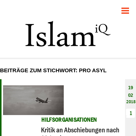
POLITIK
GESELLSCHAFT
STARTSEITE
FEUILLETON
BEITRÄGE ZUM STICHWORT: PRO ASYL
RECHT
19
DEBATTE
02
2018
PANORAMA
1
HILFSORGANISATIONEN
Kritik an Abschiebungen nach