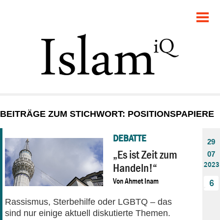
POLITIK
GESELLSCHAFT
STARTSEITE
FEUILLETON
BEITRÄGE ZUM STICHWORT: POSITIONSPAPIERE
RECHT
DEBATTE
29
DEBATTE
„Es ist Zeit zum
07
2023
Handeln!“
PANORAMA
Von
Ahmet Inam
6
Rassismus, Sterbehilfe oder LGBTQ – das
sind nur einige aktuell diskutierte Themen.