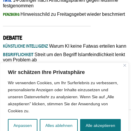
14-Jähriger nach Anschlagsplänen gegen Muslime
TIROL
festgenommen
Hinweisschild zu Freitagsgebet wieder beschmiert
PENZBERG
DEBATTE
KÜNSTLICHE INTELLIGENZ
Warum KI keine Fatwas erteilen kann
BEGRIFFLICHKEIT
Streit um den Begriff Islamfeindlichkeit lenkt
vom Problem ab
MARŠ MIRA
„In Bosnien endet der Weg, doch die
Wir schätzen Ihre Privatsphäre
Verantwortung bleibt“
ISLAMISCHE FAKULTÄT IN MÜNSTER
Eine kritische Schwelle für
Wir verwenden Cookies, um Ihr Surferlebnis zu verbessern,
die deutsche Religionspolitik
personalisierte Anzeigen oder Inhalte einzusetzen und
GASTBEITRAG
Warum die muslimische Welt eine neue
unseren Datenverkehr zu analysieren. Wenn Sie auf „Alle
Soziologie braucht
akzeptieren" klicken, stimmen Sie der Anwendung von
Cookies zu.
© 2026 - IslamiQ. Alle Rechte vorbehalten.
Anpassen
Alles ablehnen
Alle akzeptieren
Kontakt
|
Impressum
|
Barrierefreiheit
|
Jobs
|
Netiquette
|
Mediadaten
|
Datenschutz