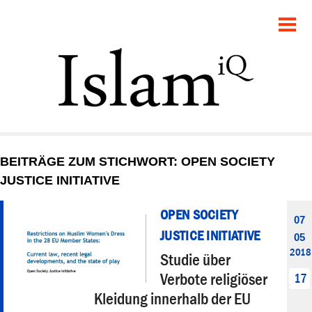
POLITIK
GESELLSCHAFT
STARTSEITE
FEUILLETON
BEITRÄGE ZUM STICHWORT: OPEN SOCIETY
RECHT
JUSTICE INITIATIVE
DEBATTE
OPEN SOCIETY
07
JUSTICE INITIATIVE
05
PANORAMA
2018
Studie über
Verbote religiöser
17
Kleidung innerhalb der EU