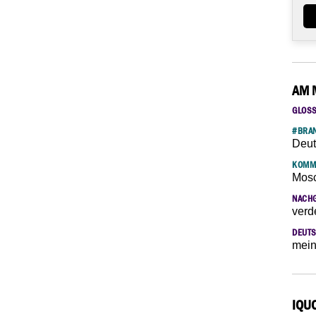
AM 
GLOS
#BRAN
Deut
KOMM
Mosc
NACH
verd
DEUTS
mein
IQU