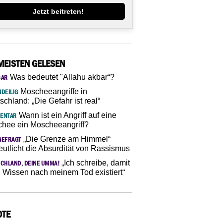
Jetzt beitreten!
MEISTEN GELESEN
Was bedeutet "Allahu akbar“?
SAR
Moscheeangriffe in
DEILIG
schland: „Die Gefahr ist real“
Wann ist ein Angriff auf eine
ENTAR
hee ein Moscheeangriff?
„Die Grenze am Himmel“
GEFRAGT
eutlicht die Absurdität von Rassismus
„Ich schreibe, damit
CHLAND, DEINE UMMA!
 Wissen nach meinem Tod existiert“
OTE