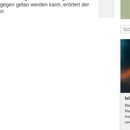
egen getan werden kann, erörtert der
r.
Is
Bl
Na
in
un