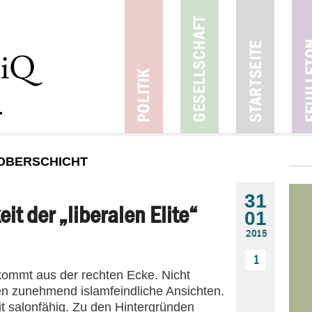
 OBERSCHICHT
31
it der „liberalen Elite“
01
2015
1
ommt aus der rechten Ecke. Nicht
en zunehmend islamfeindliche Ansichten.
it salonfähig. Zu den Hintergründen