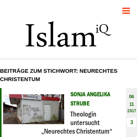
POLITIK
GESELLSCHAFT
STARTSEITE
FEUILLETON
BEITRÄGE ZUM STICHWORT: NEURECHTES
RECHT
CHRISTENTUM
DEBATTE
SONJA ANGELIKA
06
STRUBE
11
PANORAMA
2017
Theologin
untersucht
3
„Neurechtes Christentum“