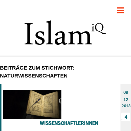
POLITIK
GESELLSCHAFT
STARTSEITE
FEUILLETON
BEITRÄGE ZUM STICHWORT:
RECHT
NATURWISSENSCHAFTEN
DEBATTE
09
12
PANORAMA
2018
4
WISSENSCHAFTLERINNEN