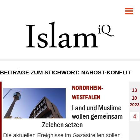
POLITIK
GESELLSCHAFT
STARTSEITE
FEUILLETON
BEITRÄGE ZUM STICHWORT: NAHOST-KONFLIT
RECHT
NORDRHEIN-
13
DEBATTE
WESTFALEN
10
2023
Land und Muslime
PANORAMA
wollen gemeinsam
4
Zeichen setzen
Die aktuellen Ereignisse im Gazastreifen sollen