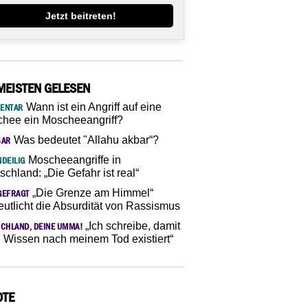
Jetzt beitreten!
MEISTEN GELESEN
Wann ist ein Angriff auf eine
ENTAR
hee ein Moscheeangriff?
Was bedeutet "Allahu akbar“?
SAR
Moscheeangriffe in
DEILIG
schland: „Die Gefahr ist real“
„Die Grenze am Himmel“
GEFRAGT
eutlicht die Absurdität von Rassismus
„Ich schreibe, damit
CHLAND, DEINE UMMA!
 Wissen nach meinem Tod existiert“
OTE