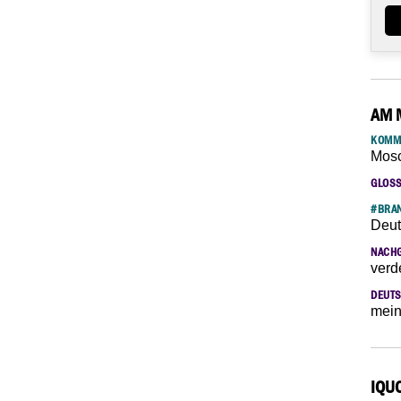
AM 
KOMM
Mosc
GLOS
#BRAN
Deut
NACH
verd
DEUTS
mein
IQU