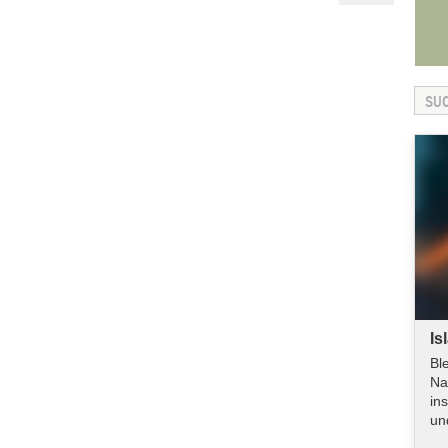
Is
Bl
Na
in
un