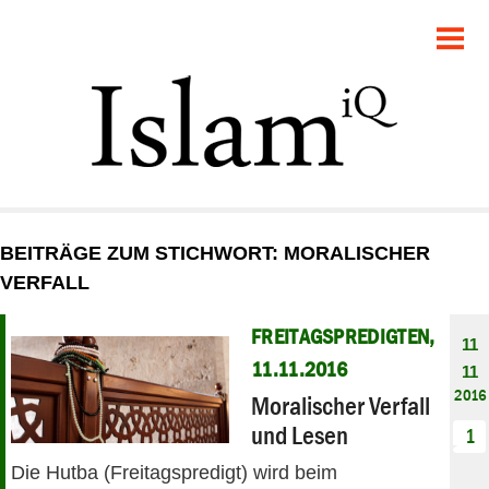
POLITIK
GESELLSCHAFT
STARTSEITE
FEUILLETON
BEITRÄGE ZUM STICHWORT: MORALISCHER
RECHT
VERFALL
DEBATTE
FREITAGSPREDIGTEN,
11
11.11.2016
11
PANORAMA
2016
Moralischer Verfall
und Lesen
1
Die Hutba (Freitagspredigt) wird beim