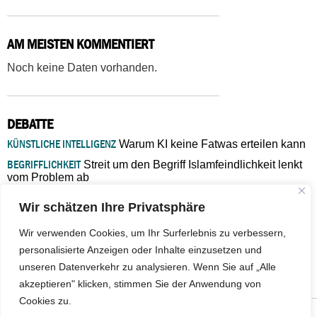
AM MEISTEN KOMMENTIERT
Noch keine Daten vorhanden.
DEBATTE
KÜNSTLICHE INTELLIGENZ
Warum KI keine Fatwas erteilen kann
BEGRIFFLICHKEIT
Streit um den Begriff Islamfeindlichkeit lenkt
vom Problem ab
MARŠ MIRA
„In Bosnien endet der Weg, doch die
Wir schätzen Ihre Privatsphäre
Verantwortung bleibt“
ISLAMISCHE FAKULTÄT IN MÜNSTER
Eine kritische Schwelle für
Wir verwenden Cookies, um Ihr Surferlebnis zu verbessern,
die deutsche Religionspolitik
personalisierte Anzeigen oder Inhalte einzusetzen und
GASTBEITRAG
Warum die muslimische Welt eine neue
unseren Datenverkehr zu analysieren. Wenn Sie auf „Alle
Soziologie braucht
akzeptieren" klicken, stimmen Sie der Anwendung von
Cookies zu.