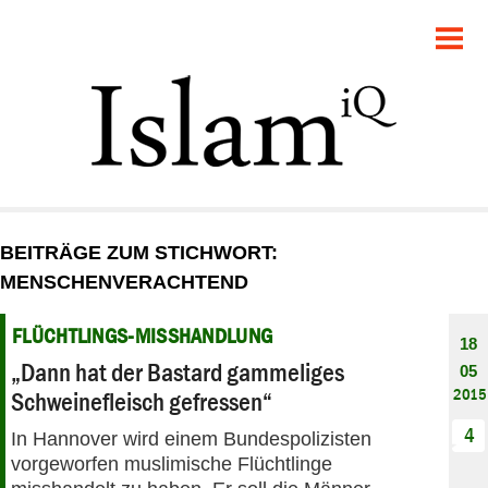
POLITIK
GESELLSCHAFT
STARTSEITE
FEUILLETON
BEITRÄGE ZUM STICHWORT:
RECHT
MENSCHENVERACHTEND
DEBATTE
FLÜCHTLINGS-MISSHANDLUNG
18
„Dann hat der Bastard gammeliges
05
PANORAMA
2015
Schweinefleisch gefressen“
4
In Hannover wird einem Bundespolizisten
vorgeworfen muslimische Flüchtlinge