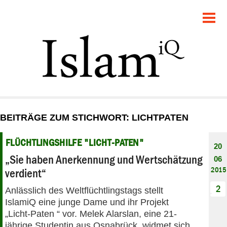
POLITIK
GESELLSCHAFT
STARTSEITE
FEUILLETON
BEITRÄGE ZUM STICHWORT: LICHTPATEN
RECHT
FLÜCHTLINGSHILFE "LICHT-PATEN"
20
DEBATTE
„Sie haben Anerkennung und Wertschätzung
06
2015
verdient“
PANORAMA
2
Anlässlich des Weltflüchtlingstags stellt
IslamiQ eine junge Dame und ihr Projekt
„Licht-Paten “ vor. Melek Alarslan, eine 21-
jährige Studentin aus Osnabrück, widmet sich