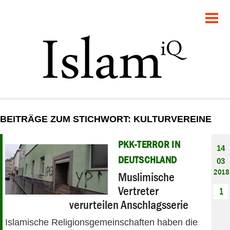
POLITIK
GESELLSCHAFT
STARTSEITE
FEUILLETON
BEITRÄGE ZUM STICHWORT: KULTURVEREINE
RECHT
PKK-TERROR IN
14
DEBATTE
DEUTSCHLAND
03
2018
Muslimische
PANORAMA
Vertreter
1
verurteilen Anschlagsserie
Islamische Religionsgemeinschaften haben die