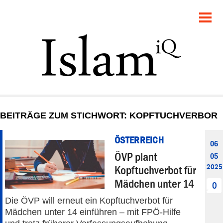
POLITIK
GESELLSCHAFT
STARTSEITE
FEUILLETON
BEITRÄGE ZUM STICHWORT: KOPFTUCHVERBOR
RECHT
ÖSTERREICH
06
DEBATTE
ÖVP plant
05
2025
Kopftuchverbot für
PANORAMA
Mädchen unter 14
0
Die ÖVP will erneut ein Kopftuchverbot für
Mädchen unter 14 einführen – mit FPÖ-Hilfe