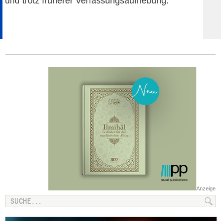
und trotz früherer Verfassungsaufhebung.
Anzeige