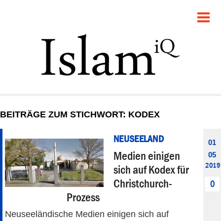
POLITIK
GESELLSCHAFT
STARTSEITE
FEUILLETON
BEITRÄGE ZUM STICHWORT: KODEX
RECHT
NEUSEELAND
01
DEBATTE
Medien einigen
05
2019
sich auf Kodex für
PANORAMA
Christchurch-
0
Prozess
Neuseeländische Medien einigen sich auf