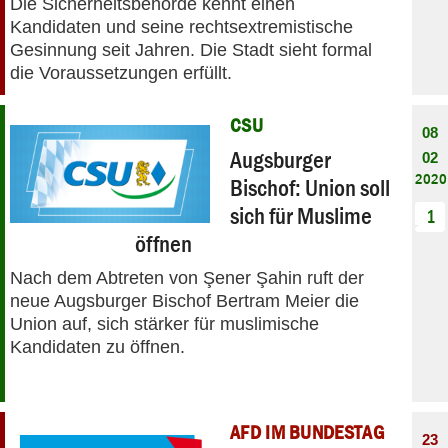
Die Sicherheitsbehörde kennt einen
Kandidaten und seine rechtsextremistische
Gesinnung seit Jahren. Die Stadt sieht formal
die Voraussetzungen erfüllt.
CSU
08
Augsburger
02
2020
Bischof: Union soll
sich für Muslime
1
öffnen
Nach dem Abtreten von Şener Şahin ruft der
neue Augsburger Bischof Bertram Meier die
Union auf, sich stärker für muslimische
Kandidaten zu öffnen.
AFD IM BUNDESTAG
23