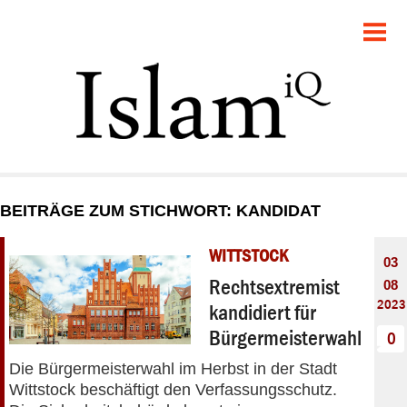
POLITIK
GESELLSCHAFT
STARTSEITE
FEUILLETON
BEITRÄGE ZUM STICHWORT: KANDIDAT
RECHT
WITTSTOCK
03
DEBATTE
Rechtsextremist
08
2023
kandidiert für
PANORAMA
Bürgermeisterwahl
0
Die Bürgermeisterwahl im Herbst in der Stadt
Wittstock beschäftigt den Verfassungsschutz.