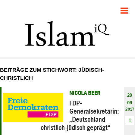
POLITIK
GESELLSCHAFT
STARTSEITE
FEUILLETON
BEITRÄGE ZUM STICHWORT: JÜDISCH-
RECHT
CHRISTLICH
DEBATTE
NICOLA BEER
20
FDP-
09
PANORAMA
2017
Generalsekretärin:
„Deutschland
1
christlich-jüdisch geprägt“