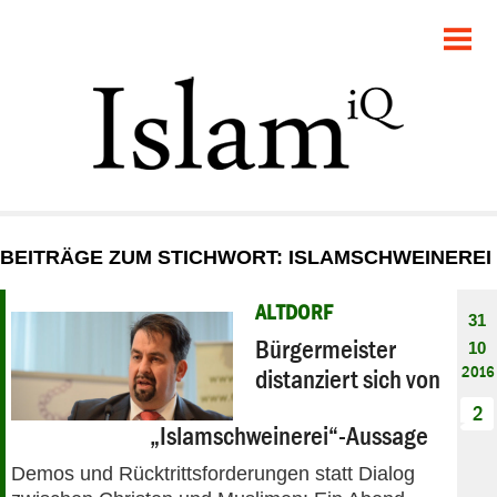
POLITIK
GESELLSCHAFT
STARTSEITE
FEUILLETON
BEITRÄGE ZUM STICHWORT: ISLAMSCHWEINEREI
RECHT
ALTDORF
31
DEBATTE
Bürgermeister
10
2016
distanziert sich von
PANORAMA
2
„Islamschweinerei“-Aussage
Demos und Rücktrittsforderungen statt Dialog