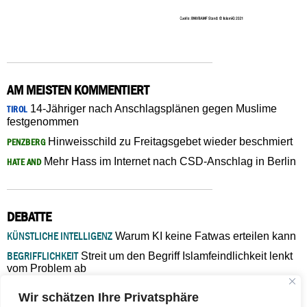
AM MEISTEN KOMMENTIERT
14-Jähriger nach Anschlagsplänen gegen Muslime
TIROL
festgenommen
Hinweisschild zu Freitagsgebet wieder beschmiert
PENZBERG
Mehr Hass im Internet nach CSD-Anschlag in Berlin
HATE AND
DEBATTE
KÜNSTLICHE INTELLIGENZ
Warum KI keine Fatwas erteilen kann
BEGRIFFLICHKEIT
Streit um den Begriff Islamfeindlichkeit lenkt
vom Problem ab
MARŠ MIRA
„In Bosnien endet der Weg, doch die
Wir schätzen Ihre Privatsphäre
Verantwortung bleibt“