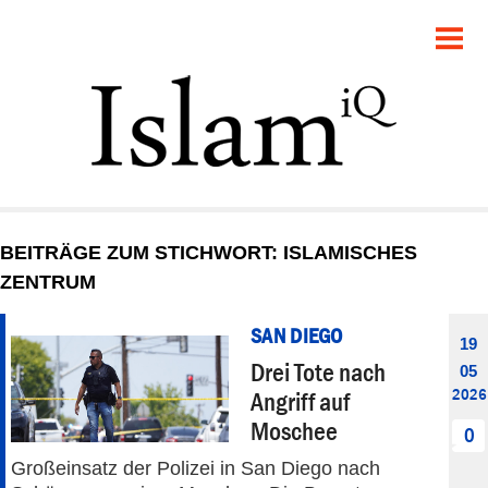
POLITIK
GESELLSCHAFT
STARTSEITE
FEUILLETON
BEITRÄGE ZUM STICHWORT: ISLAMISCHES
RECHT
ZENTRUM
DEBATTE
SAN DIEGO
19
Drei Tote nach
05
PANORAMA
2026
Angriff auf
Moschee
0
Großeinsatz der Polizei in San Diego nach