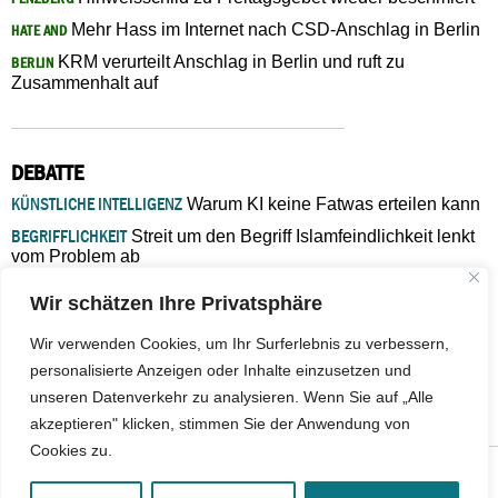
Mehr Hass im Internet nach CSD-Anschlag in Berlin
HATE AND
KRM verurteilt Anschlag in Berlin und ruft zu
BERLIN
Zusammenhalt auf
DEBATTE
KÜNSTLICHE INTELLIGENZ
Warum KI keine Fatwas erteilen kann
BEGRIFFLICHKEIT
Streit um den Begriff Islamfeindlichkeit lenkt
vom Problem ab
MARŠ MIRA
„In Bosnien endet der Weg, doch die
Wir schätzen Ihre Privatsphäre
Verantwortung bleibt“
ISLAMISCHE FAKULTÄT IN MÜNSTER
Eine kritische Schwelle für
Wir verwenden Cookies, um Ihr Surferlebnis zu verbessern,
die deutsche Religionspolitik
personalisierte Anzeigen oder Inhalte einzusetzen und
GASTBEITRAG
Warum die muslimische Welt eine neue
unseren Datenverkehr zu analysieren. Wenn Sie auf „Alle
Soziologie braucht
akzeptieren" klicken, stimmen Sie der Anwendung von
Cookies zu.
© 2026 - IslamiQ. Alle Rechte vorbehalten.