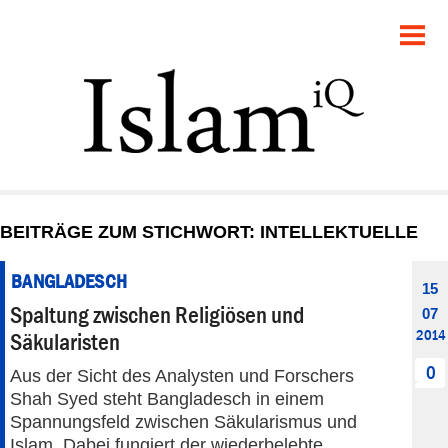
POLITIK
GESELLSCHAFT
STARTSEITE
FEUILLETON
BEITRÄGE ZUM STICHWORT: INTELLEKTUELLE
RECHT
BANGLADESCH
15
DEBATTE
Spaltung zwischen Religiösen und
07
2014
Säkularisten
PANORAMA
0
Aus der Sicht des Analysten und Forschers
Shah Syed steht Bangladesch in einem
Spannungsfeld zwischen Säkularismus und
Islam. Dabei fungiert der wiederbelebte