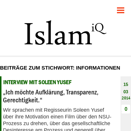
POLITIK
GESELLSCHAFT
STARTSEITE
FEUILLETON
BEITRÄGE ZUM STICHWORT: INFORMATIONEN
RECHT
INTERVIEW MIT SOLEEN YUSEF
15
DEBATTE
„Ich möchte Aufklärung, Transparenz,
03
2014
Gerechtigkeit.“
PANORAMA
0
Wir sprachen mit Regisseurin Soleen Yusef
über ihre Motivation einen Film über den NSU-
Prozess zu drehen, über das gesellschaftliche
Desinteresse am Prozess und generell über