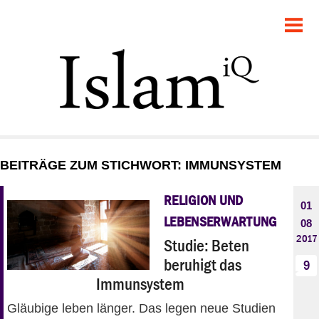
POLITIK
GESELLSCHAFT
STARTSEITE
FEUILLETON
BEITRÄGE ZUM STICHWORT: IMMUNSYSTEM
RECHT
RELIGION UND
01
DEBATTE
LEBENSERWARTUNG
08
2017
Studie: Beten
PANORAMA
beruhigt das
9
Immunsystem
Gläubige leben länger. Das legen neue Studien