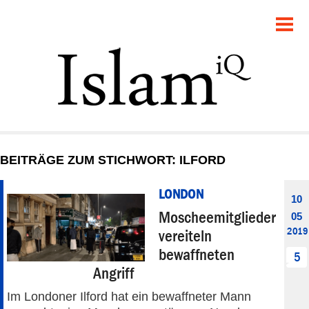
POLITIK
GESELLSCHAFT
STARTSEITE
FEUILLETON
BEITRÄGE ZUM STICHWORT: ILFORD
RECHT
LONDON
10
DEBATTE
Moscheemitglieder
05
2019
vereiteln
PANORAMA
bewaffneten
5
Angriff
Im Londoner Ilford hat ein bewaffneter Mann