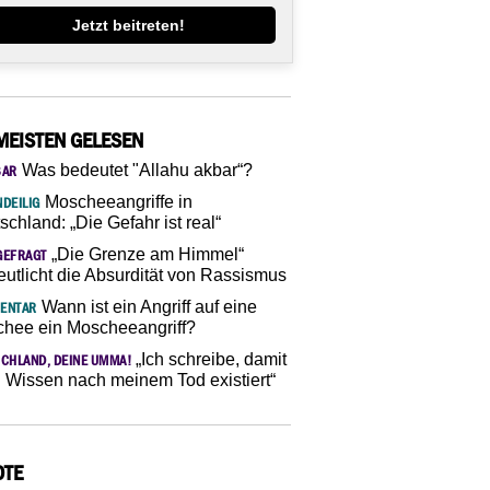
Jetzt beitreten!
MEISTEN GELESEN
Was bedeutet "Allahu akbar“?
SAR
Moscheeangriffe in
DEILIG
schland: „Die Gefahr ist real“
„Die Grenze am Himmel“
GEFRAGT
eutlicht die Absurdität von Rassismus
Wann ist ein Angriff auf eine
ENTAR
hee ein Moscheeangriff?
„Ich schreibe, damit
CHLAND, DEINE UMMA!
 Wissen nach meinem Tod existiert“
OTE