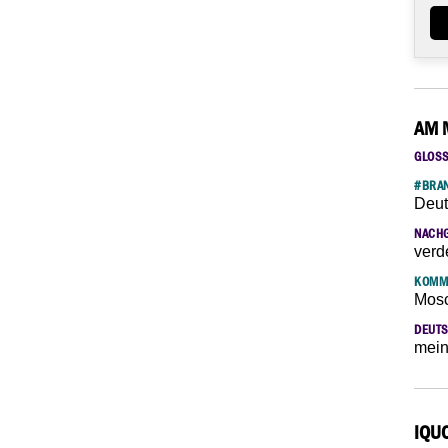
AM 
GLOS
#BRAN
Deut
NACH
verd
KOMM
Mosc
DEUTS
mein
IQU