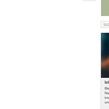
Is
Bl
Na
in
un