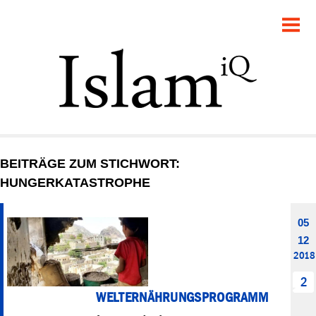
POLITIK
GESELLSCHAFT
STARTSEITE
FEUILLETON
BEITRÄGE ZUM STICHWORT:
RECHT
HUNGERKATASTROPHE
DEBATTE
05
12
PANORAMA
2018
2
WELTERNÄHRUNGSPROGRAMM