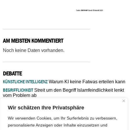
AM MEISTEN KOMMENTIERT
Noch keine Daten vorhanden.
DEBATTE
KÜNSTLICHE INTELLIGENZ
Warum KI keine Fatwas erteilen kann
BEGRIFFLICHKEIT
Streit um den Begriff Islamfeindlichkeit lenkt
vom Problem ab
MARŠ MIRA
„In Bosnien endet der Weg, doch die
Wir schätzen Ihre Privatsphäre
Verantwortung bleibt“
ISLAMISCHE FAKULTÄT IN MÜNSTER
Eine kritische Schwelle für
Wir verwenden Cookies, um Ihr Surferlebnis zu verbessern,
die deutsche Religionspolitik
personalisierte Anzeigen oder Inhalte einzusetzen und