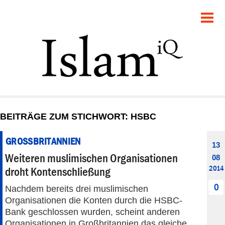
POLITIK
GESELLSCHAFT
STARTSEITE
FEUILLETON
BEITRÄGE ZUM STICHWORT: HSBC
RECHT
GROSSBRITANNIEN
13
DEBATTE
Weiteren muslimischen Organisationen
08
2014
droht Kontenschließung
PANORAMA
0
Nachdem bereits drei muslimischen
Organisationen die Konten durch die HSBC-
Bank geschlossen wurden, scheint anderen
Organisationen in Großbritannien das gleiche