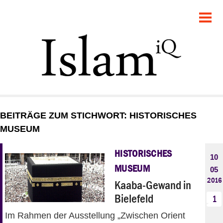
POLITIK
GESELLSCHAFT
STARTSEITE
FEUILLETON
BEITRÄGE ZUM STICHWORT: HISTORISCHES
RECHT
MUSEUM
DEBATTE
HISTORISCHES
10
MUSEUM
05
PANORAMA
2016
Kaaba-Gewand in
Bielefeld
1
Im Rahmen der Ausstellung „Zwischen Orient