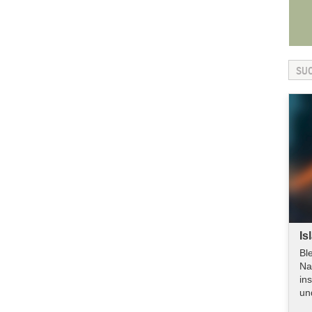
Is
Bl
Na
in
un