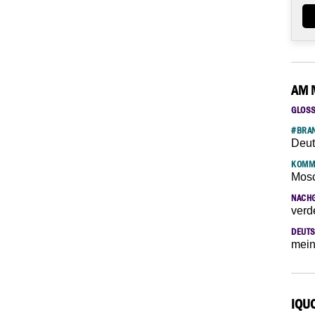
AM 
GLOS
#BRAN
Deut
KOMM
Mosc
NACH
verd
DEUTS
mein
IQU