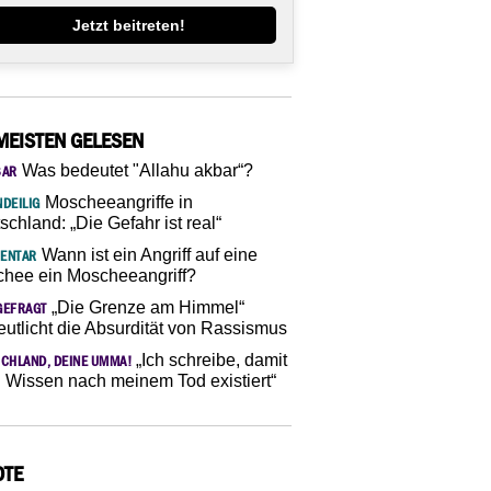
Jetzt beitreten!
MEISTEN GELESEN
Was bedeutet "Allahu akbar“?
SAR
Moscheeangriffe in
DEILIG
schland: „Die Gefahr ist real“
Wann ist ein Angriff auf eine
ENTAR
hee ein Moscheeangriff?
„Die Grenze am Himmel“
GEFRAGT
eutlicht die Absurdität von Rassismus
„Ich schreibe, damit
CHLAND, DEINE UMMA!
 Wissen nach meinem Tod existiert“
OTE