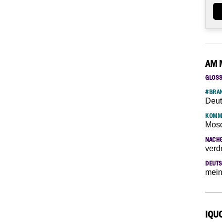
AM 
GLOS
#BRAN
Deut
KOMM
Mosc
NACH
verd
DEUTS
mein
IQU