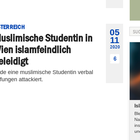
TERREICH
05
uslimische Studentin in
11
ien islamfeindlich
2020
eleidigt
6
e eine muslimische Studentin verbal
fungen attackiert.
Is
Bl
Na
in
un