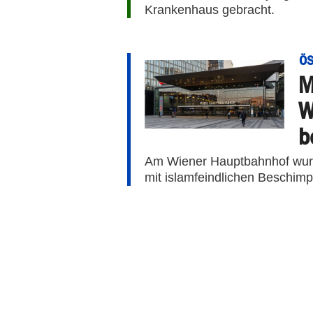
Krankenhaus gebracht.
ÖS
M
W
b
Am Wiener Hauptbahnhof wurd
mit islamfeindlichen Beschimp