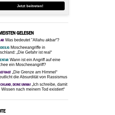
Jetzt beitreten!
MEISTEN GELESEN
Was bedeutet "Allahu akbar“?
SAR
Moscheeangriffe in
DEILIG
schland: „Die Gefahr ist real“
Wann ist ein Angriff auf eine
ENTAR
hee ein Moscheeangriff?
„Die Grenze am Himmel“
GEFRAGT
eutlicht die Absurdität von Rassismus
„Ich schreibe, damit
CHLAND, DEINE UMMA!
 Wissen nach meinem Tod existiert“
OTE