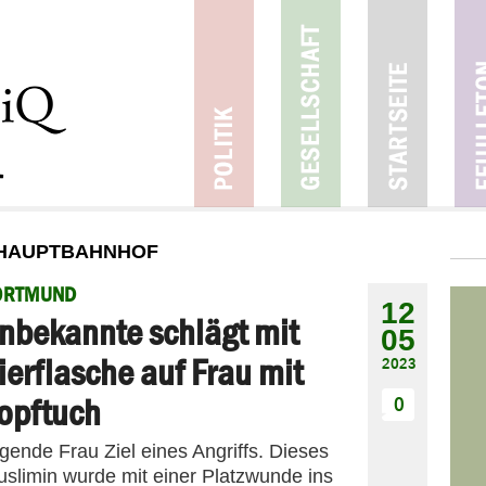
 HAUPTBAHNHOF
ORTMUND
12
nbekannte schlägt mit
05
ierflasche auf Frau mit
2023
opftuch
0
gende Frau Ziel eines Angriffs. Dieses
slimin wurde mit einer Platzwunde ins