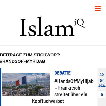
POLITIK
GESELLSCHAFT
STARTSEITE
FEUILLETON
BEITRÄGE ZUM STICHWORT:
RECHT
#HANDSOFFMYHIJAB
DEBATTE
DEBATTE
10
#HandsOffMyHijab
04
PANORAMA
2021
– Frankreich
streitet über ein
5
Kopftuchverbot