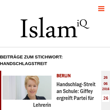
POLITIK
GESELLSCHAFT
STARTSEITE
FEUILLETON
BEITRÄGE ZUM STICHWORT:
RECHT
HANDSCHLAGSTREIT
DEBATTE
BERLIN
26
Handschlag-Streit
06
PANORAMA
2016
an Schule: Giffey
ergreift Partei für
26
Lehrerin