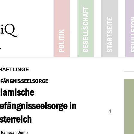
HÄFTLINGE
EFÄNGNISSEELSORGE
11
slamische
04
2017
efängnisseelsorge in
1
sterreich
n
Ramazan Demir