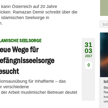
kann Österreich auf 20 Jahre
licken. Ramazan Demir schreibt über die
 islamischen Seelsorge in
n.
LAMISCHE SEELSORGE
31
eue Wege für
03
2017
efängnisseelsorge
0
esucht
igionsausübung für Inhaftierte – das
Is
ür verschiedene
Bl
der Arbeit muslimischer Betreuer deutet
Na
in
un