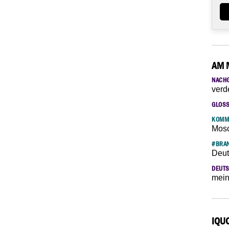
AM 
NACH
verd
GLOS
KOMM
Mosc
#BRAN
Deut
DEUTS
mein
IQU