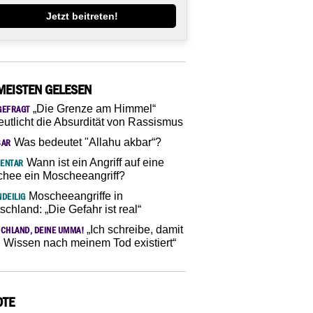
Jetzt beitreten!
MEISTEN GELESEN
„Die Grenze am Himmel“
GEFRAGT
eutlicht die Absurdität von Rassismus
Was bedeutet "Allahu akbar“?
SAR
Wann ist ein Angriff auf eine
ENTAR
hee ein Moscheeangriff?
Moscheeangriffe in
DEILIG
schland: „Die Gefahr ist real“
„Ich schreibe, damit
CHLAND, DEINE UMMA!
 Wissen nach meinem Tod existiert“
OTE