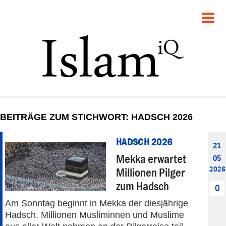
POLITIK
GESELLSCHAFT
STARTSEITE
FEUILLETON
BEITRÄGE ZUM STICHWORT: HADSCH 2026
RECHT
HADSCH 2026
21
DEBATTE
Mekka erwartet
05
2026
Millionen Pilger
PANORAMA
zum Hadsch
0
Am Sonntag beginnt in Mekka der diesjährige
Hadsch. Millionen Musliminnen und Muslime