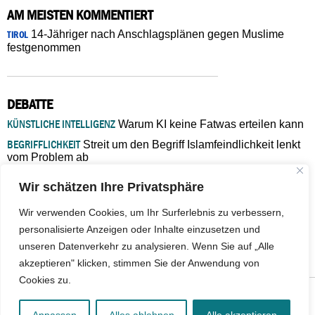
AM MEISTEN KOMMENTIERT
14-Jähriger nach Anschlagsplänen gegen Muslime
TIROL
festgenommen
DEBATTE
KÜNSTLICHE INTELLIGENZ
Warum KI keine Fatwas erteilen kann
BEGRIFFLICHKEIT
Streit um den Begriff Islamfeindlichkeit lenkt
vom Problem ab
MARŠ MIRA
„In Bosnien endet der Weg, doch die
Wir schätzen Ihre Privatsphäre
Verantwortung bleibt“
ISLAMISCHE FAKULTÄT IN MÜNSTER
Eine kritische Schwelle für
Wir verwenden Cookies, um Ihr Surferlebnis zu verbessern,
die deutsche Religionspolitik
personalisierte Anzeigen oder Inhalte einzusetzen und
GASTBEITRAG
Warum die muslimische Welt eine neue
unseren Datenverkehr zu analysieren. Wenn Sie auf „Alle
Soziologie braucht
akzeptieren" klicken, stimmen Sie der Anwendung von
Cookies zu.
© 2026 - IslamiQ. Alle Rechte vorbehalten.