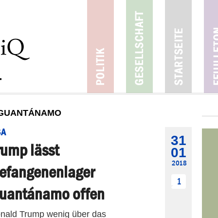
 GUANTÁNAMO
SA
31
rump lässt
01
2018
efangenenlager
1
uantánamo offen
Donald Trump wenig über das