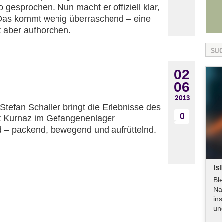
esprochen. Nun macht er offiziell klar,
. Das kommt wenig überraschend – eine
t aber aufhorchen.
02
06
2013
Stefan Schaller bringt die Erlebnisse des
0
 Kurnaz im Gefangenenlager
 – packend, bewegend und aufrüttelnd.
Is
Bl
Na
in
un