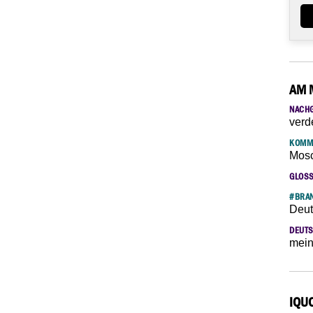
AM 
NACH
verd
KOMM
Mosc
GLOS
#BRAN
Deut
DEUTS
mein
IQU