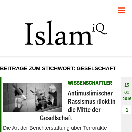
POLITIK
GESELLSCHAFT
STARTSEITE
FEUILLETON
BEITRÄGE ZUM STICHWORT: GESELSCHAFT
RECHT
WISSENSCHAFTLER
15
DEBATTE
Antimuslimischer
01
2016
Rassismus rückt in
PANORAMA
die Mitte der
1
Gesellschaft
Die Art der Berichterstattung über Terrorakte