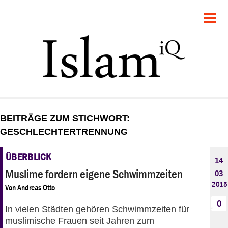
POLITIK
GESELLSCHAFT
STARTSEITE
FEUILLETON
BEITRÄGE ZUM STICHWORT:
RECHT
GESCHLECHTERTRENNUNG
DEBATTE
ÜBERBLICK
14
Muslime fordern eigene Schwimmzeiten
03
PANORAMA
2015
Von
Andreas Otto
0
In vielen Städten gehören Schwimmzeiten für
muslimische Frauen seit Jahren zum