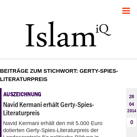
POLITIK
GESELLSCHAFT
STARTSEITE
FEUILLETON
BEITRÄGE ZUM STICHWORT: GERTY-SPIES-
RECHT
LITERATURPREIS
DEBATTE
AUSZEICHNUNG
28
Navid Kermani erhält Gerty-Spies-
04
PANORAMA
2014
Literaturpreis
0
Navid Kermani erhält den mit 5.000 Euro
dotierten Gerty-Spies-Literaturpreis der