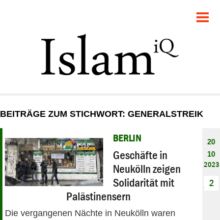
POLITIK
GESELLSCHAFT
STARTSEITE
FEUILLETON
BEITRÄGE ZUM STICHWORT: GENERALSTREIK
RECHT
BERLIN
20
DEBATTE
Geschäfte in
10
2023
Neukölln zeigen
PANORAMA
Solidarität mit
2
Palästinensern
Die vergangenen Nächte in Neukölln waren